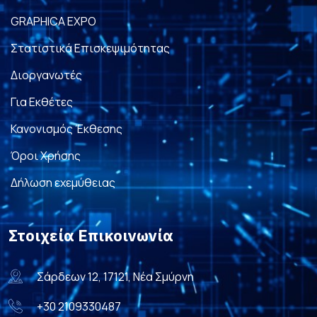
GRAPHICA EXPO
Στατιστικά Επισκεψιμότητας
Διοργανωτές
Για Εκθέτες
Κανονισμός Έκθεσης
Όροι Χρήσης
Δήλωση εχεμύθειας
Στοιχεία Επικοινωνία
Σάρδεων 12, 17121, Νέα Σμύρνη
+30 2109330487