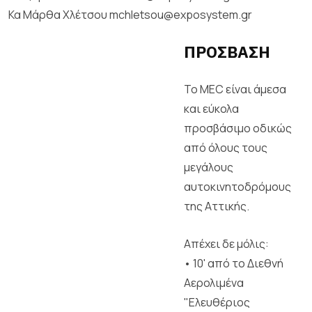
Κα Μάρθα Χλέτσου mchletsou@exposystem.gr
ΠΡΟΣΒΑΣΗ
To MEC είναι άμεσα
και εύκολα
προσβάσιμο οδικώς
από όλους τους
μεγάλους
αυτοκινητοδρόμους
της Αττικής.
Απέχει δε μόλις:
• 10' από το Διεθνή
Αερολιμένα
"Ελευθέριος