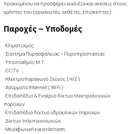
προκειμένου να προσφέρει ευελιξία και ανέσεις στους
χρήστες του (οργανωτές, εκθέτες, επισκέπτες).
Παροχές – Υποδομές
· Κλιματισμός
· Σύστημα Πυρασφάλειας – Πυροπροστασίας
· Υποσταθμός Μ.Τ.
· CCTV
· Ηλεκτροπαραγωγό Ζεύγος ( Η/Ζ )
· Aσύρματο Internet ( Wi Fi )
· Επιδαπέδιο & Εναέριο δίκτυο ηλεκτρολογικών
παροχών
· Επιδαπέδιο δίκτυο υδραυλικών παροχών
· Δίκτυο τηλεπικοινωνιών
· Μεγαφωνική εγκατάσταση