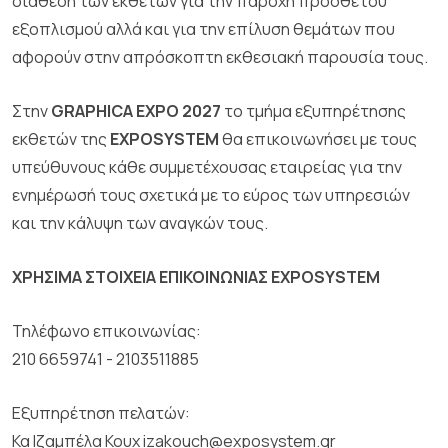
διάθεση των εκθετών για την παροχή πρόσθετου
εξοπλισμού αλλά και για την επίλυση θεμάτων που
αφορούν στην απρόσκοπτη εκθεσιακή παρουσία τους.
Στην
GRAPHICA EXPO 2027
το τμήμα εξυπηρέτησης
εκθετών της
EXPOSYSTEM
θα επικοινωνήσει με τους
υπεύθυνους κάθε συμμετέχουσας εταιρείας για την
ενημέρωσή τους σχετικά με το εύρος των υπηρεσιών
και την κάλυψη των αναγκών τους.
ΧΡΗΣΙΜΑ ΣΤΟΙΧΕΙΑ ΕΠΙΚΟΙΝΩΝΙΑΣ EXPOSYSTEM
Τηλέφωνο επικοινωνίας:
210 6659741 - 2103511885
Εξυπηρέτηση πελατών:
Κα Ιζαμπέλα Κουχ izakouch@exposystem.gr