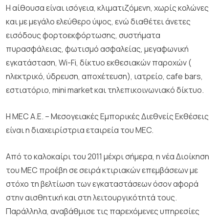
Η αίθουσα είναι ισόγεια, κλιματιζόμενη, χωρίς κολώνες
και με μεγάλο ελεύθερο ύψος, ενώ διαθέτει άνετες
εισόδους φορτοεκφόρτωσης, συστήματα
πυρασφάλειας, φωτισμό ασφαλείας, μεγαφωνική
εγκατάσταση, Wi-Fi, δίκτυο εκθεσιακών παροχών (
ηλεκτρικό, ύδρευση, αποχέτευση), ιατρείο, cafe bars,
εστιατόριο, mini market και τηλεπικοινωνιακό δίκτυο.
Η ΜΕC A.E. – Μεσογειακές Εμπορικές Διεθνείς Εκθέσεις
είναι η διαχειρίστρια εταιρεία του ΜΕC.
Από το καλοκαίρι του 2011 μέχρι σήμερα, η νέα Διοίκηση
του ΜΕC προέβη σε σειρά κτιριακών επεμβάσεων με
στόχο τη βελτίωση των εγκαταστάσεων όσον αφορά
στην αισθητική και στη λειτουργικότητά τους.
Παράλληλα, αναβάθμισε τις παρεχόμενες υπηρεσίες