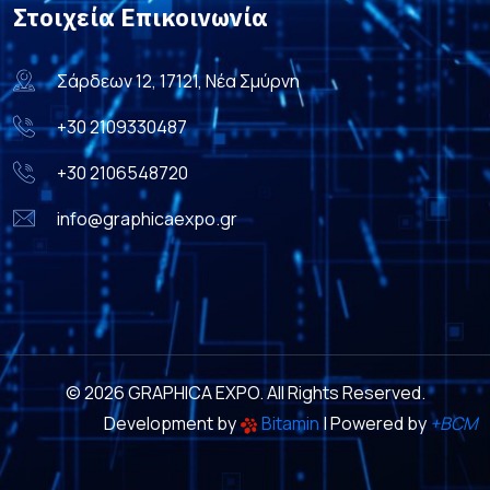
Στοιχεία Επικοινωνία
Σάρδεων 12, 17121, Νέα Σμύρνη
+30 2109330487
+30 2106548720
info@graphicaexpo.gr
© 2026 GRAPHICA EXPO. All Rights Reserved.
Development by
Bitamin
| Powered by
+BCM